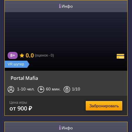
Инфо
0.0
8+
(оценок - 0)
VR шутер
Portal Mafia
1-10
чел.
60
мин.
1
/10
Цена игры
Забронировать
от 900 ₽
Инфо