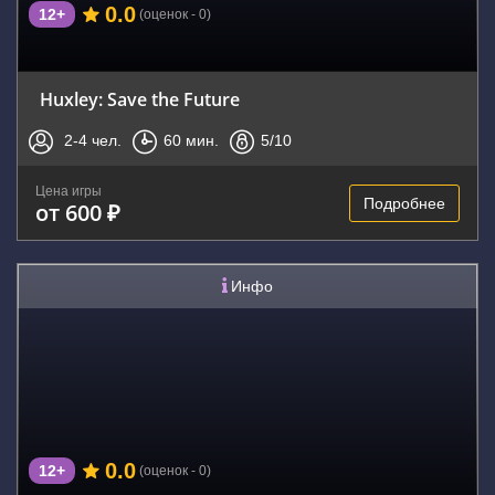
0.0
12+
(оценок - 0)
Huxley: Save the Future
2-4
чел.
60
мин.
5
/10
Цена игры
Подробнее
от 600 ₽
Инфо
0.0
12+
(оценок - 0)