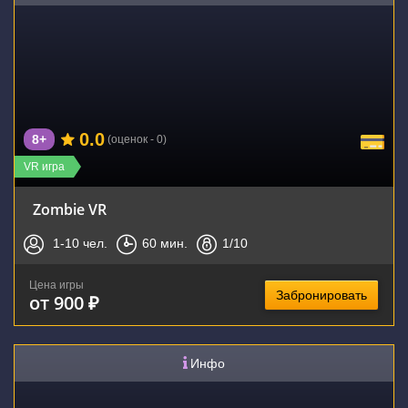
0.0
8+
(оценок - 0)
VR игра
Zombie VR
1-10
чел.
60
мин.
1
/10
Цена игры
Забронировать
от 900 ₽
Инфо