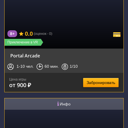
0.0
8+
(оценок - 0)
Приключение в VR
Portal Arcade
1-10
чел.
60
мин.
1
/10
Цена игры
Забронировать
от 900 ₽
Инфо