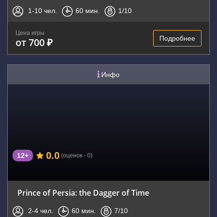
1-10
чел.
60
мин.
1
/10
Цена игры
Подробнее
от 700 ₽
Инфо
0.0
12+
(оценок - 0)
Prince of Persia: the Dagger of Time
2-4
чел.
60
мин.
7
/10