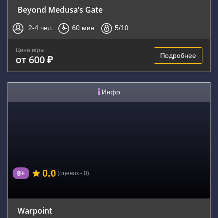
Beyond Medusa’s Gate
2-4
чел.
60
мин.
5
/10
Цена игры
Подробнее
от 600 ₽
Инфо
0.0
8+
(оценок - 0)
Warpoint