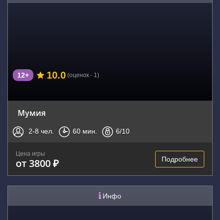
10.0
12+
(оценок - 1)
Мумия
2-8
чел.
60
мин.
6
/10
Цена игры
Подробнее
от 3800 ₽
Инфо