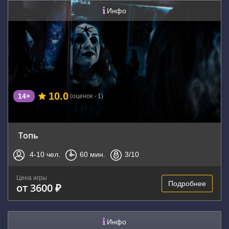
Инфо
10.0
14+
(оценок - 1)
Топь
4-10
чел.
60
мин.
3
/10
Цена игры
Подробнее
от 3600 ₽
Инфо