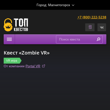
Город:
Магнитогорск
+7 (800) 222-5238
Квесты
Квест «Zombie VR»
Расписание
VR игра
Рейтинги
От компании
Portal VR
На карте