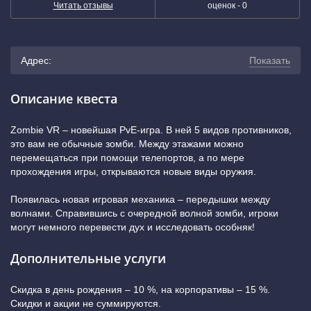
Читать отзывы
оценок -
0
Адрес:
Показать
г. Магнитогорск, проспект Карла Маркса, 151
Описание квеста
(Магнитогорск, проспект Красный проспект 151)
(показать
Zombie VR – новейшая PvE-игра. В ней 5 видов противников,
это вам не обычные зомби. Между этажами можно
на карте)
перемещаться при помощи телепортов, а по мере
прохождения игры, открываются новые виды оружия.
+7 (800) 222-5238
Появилась новая игровая механика – передышки между
волнами. Справившись с очередной волной зомби, игроки
могут немного перевести дух и исследовать особняк!
Дополнительные услуги
Скидка в день рождения – 10 %, на корпоративы – 15 %.
Скидки и акции не суммируются.