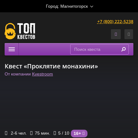
Город:
Магнитогорск
+7 (800) 222-5238
Квесты
Квест «Проклятие монахини»
Расписание
От компании
Kvestroom
Рейтинги
На карте
2-6
чел.
75
мин.
5
/ 10
16+