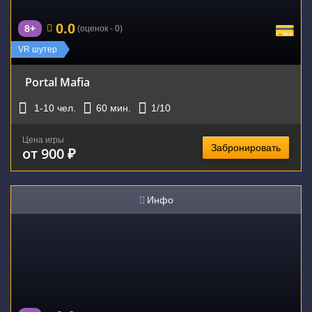
0.0
8+
(оценок - 0)
VR шутер
Portal Mafia
1-10
чел.
60
мин.
1
/10
Цена игры
Забронировать
от 900 ₽
Инфо