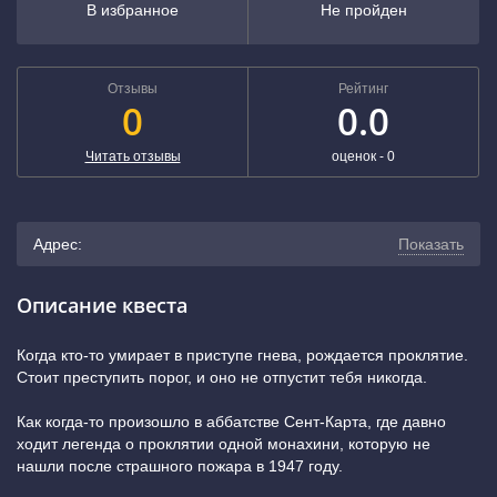
В избранное
Не пройден
Отзывы
Рейтинг
0
0.0
Читать отзывы
оценок -
0
Адрес:
Показать
г. Магнитогорск, Комсомольская улица, 11 (250 метров
Описание квеста
от остановки «Кинотеатр Горького», рядом детская
Когда кто-то умирает в приступе гнева, рождается проклятие.
Стоит преступить порог, и оно не отпустит тебя никогда.
поликлиника № 2)
(показать на карте)
Как когда-то произошло в аббатстве Сент-Карта, где давно
+7 (800) 222-5238
ходит легенда о проклятии одной монахини, которую не
нашли после страшного пожара в 1947 году.