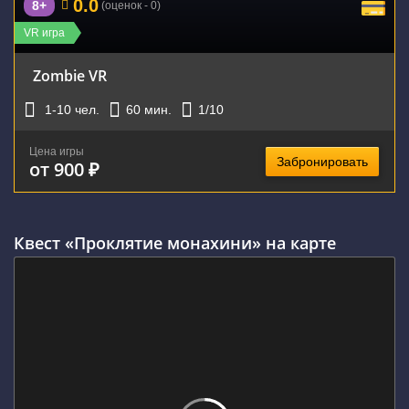
0.0
8+
(оценок - 0)
VR игра
Zombie VR
1-10
чел.
60
мин.
1
/10
Цена игры
Забронировать
от 900 ₽
Квест «Проклятие монахини» на карте