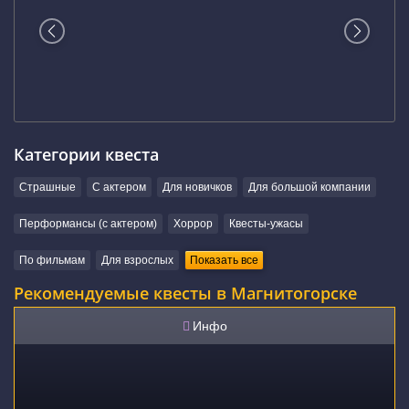
Категории квеста
Страшные
С актером
Для новичков
Для большой компании
Перформансы (с актером)
Хоррор
Квесты-ужасы
По фильмам
Для взрослых
Показать все
Рекомендуемые квесты в Магнитогорске
Инфо