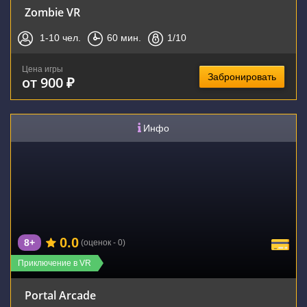
Zombie VR
1-10
чел.
60
мин.
1
/10
Цена игры
Забронировать
от 900 ₽
Инфо
0.0
8+
(оценок - 0)
Приключение в VR
Portal Arcade