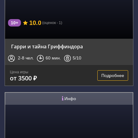
10.0
10+
(оценок - 1)
Гарри и тайна Гриффиндора
2-8
чел.
60
мин.
5
/10
Цена игры
Подробнее
от 3500 ₽
Инфо