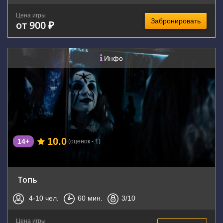
Цена игры
Забронировать
от 900 ₽
Инфо
10.0
14+
(оценок - 1)
Топь
4-10
чел.
60
мин.
3
/10
Цена игры