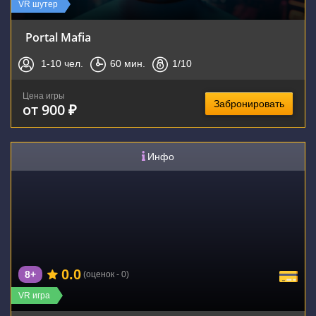
VR шутер
Portal Mafia
1-10
чел.
60
мин.
1
/10
Цена игры
Забронировать
от 900 ₽
Инфо
0.0
8+
(оценок - 0)
VR игра