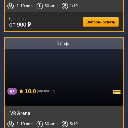
1-10
чел.
60
мин.
1
/10
Цена игры
Забронировать
от 900 ₽
Инфо
10.0
8+
(оценок - 7)
VR Arena
1-10
чел.
60
мин.
5
/10