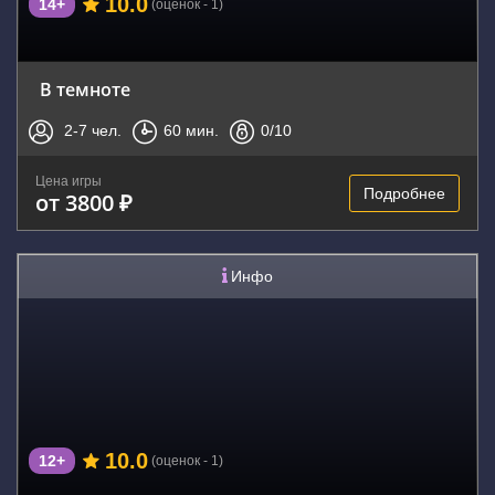
10.0
14+
(оценок - 1)
В темноте
2-7
чел.
60
мин.
0
/10
Цена игры
Подробнее
от 3800 ₽
Инфо
10.0
12+
(оценок - 1)